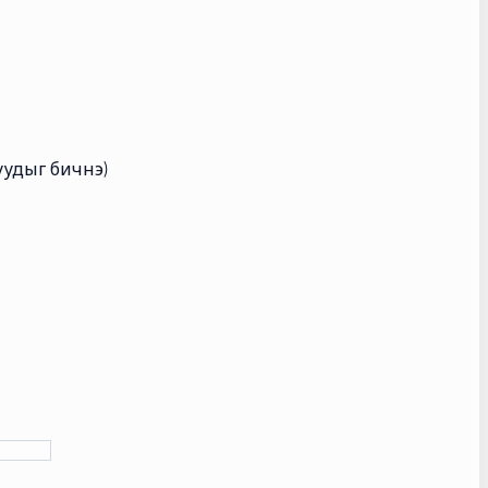
уудыг бичнэ)