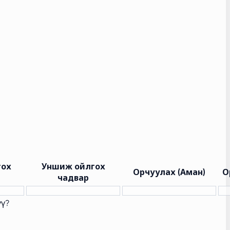
гох
Уншиж ойлгох
Орчуулах (Аман)
О
чадвар
үү?