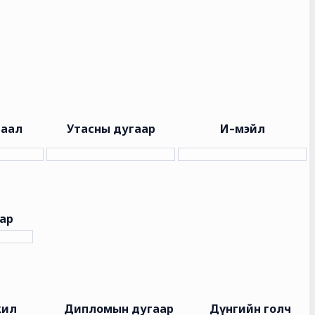
шаал
Утасны дугаар
И-мэйл
ар
жил
Дипломын дугаар
Дүнгийн голч