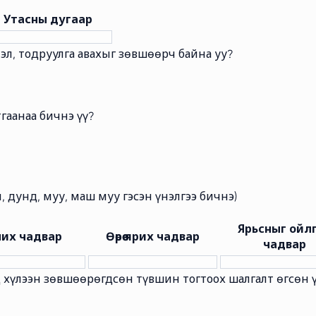
Утасны дугаар
лэл, тодруулга авахыг зөвшөөрч байна уу?
тгаанаа бичнэ үү?
, дунд, муу, маш муу гэсэн үнэлгээ бичнэ)
Ярьсныг ойл
чих чадвар
Өөрөө ярих чадвар
чадвар
д хүлээн зөвшөөрөгдсөн түвшин тогтоох шалгалт өгсөн 