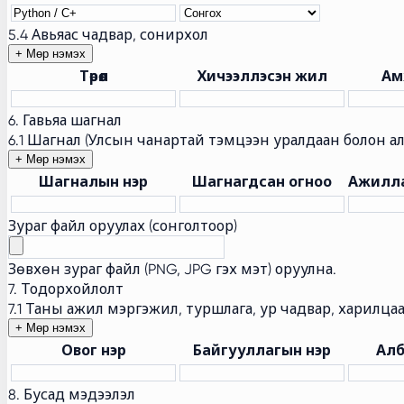
5.4 Авьяас чадвар, сонирхол
+ Мөр нэмэх
Төрөл
Хичээллэсэн жил
Ам
6. Гавьяа шагнал
6.1 Шагнал (Улсын чанартай тэмцээн уралдаан болон а
+ Мөр нэмэх
Шагналын нэр
Шагнагдсан огноо
Ажилла
Зураг файл оруулах (сонголтоор)
Зөвхөн зураг файл (PNG, JPG гэх мэт) оруулна.
7. Тодорхойлолт
7.1 Таны ажил мэргэжил, туршлага, ур чадвар, харилца
+ Мөр нэмэх
Овог нэр
Байгууллагын нэр
Алб
8. Бусад мэдээлэл