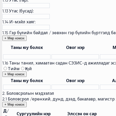
1.13 Утас (гар):
1.13 Утас (бусад):
1.14 И-мэйл хаяг:
1.15 Гэр бүлийн байдал / зөвхөн гэр бүлийн бүртгэлд б
+ Мөр нэмэх
Таны юу болох
Овог нэр
М
1.16 Таны танил, хамаатан садан СЭЗИС-д ажилладаг эс
Тийм
Үгүй
+ Мөр нэмэх
Таны юу болох
Овог нэр
А
2. Боловсролын мэдээлэл
2.1 Боловсрол /ерөнхий, дунд, дээд, бакалавр, магист
+ Мөр нэмэх
Д/
Сургуулийн нэр
Элссэн он сар