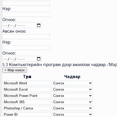
Нэр:
Огноо:
Авсан оноо:
Нэр:
Огноо:
5.3 Компьютерийн програм дээр ажиллах чадвар /Мэд
+ Мөр нэмэх
Төрөл
Чадвар