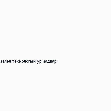
ээлэл технологын ур чадвар/