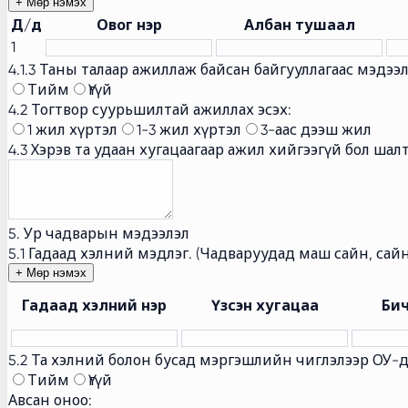
+ Мөр нэмэх
Д/д
Овог нэр
Албан тушаал
1
4.1.3 Таны талаар ажиллаж байсан байгууллагаас мэдээ
Тийм
Үгүй
4.2 Тогтвор суурьшилтай ажиллах эсэх:
1 жил хүртэл
1-3 жил хүртэл
3-аас дээш жил
4.3 Хэрэв та удаан хугацаагаар ажил хийгээгүй бол шал
5. Ур чадварын мэдээлэл
5.1 Гадаад хэлний мэдлэг. (Чадваруудад маш сайн, сайн
+ Мөр нэмэх
Гадаад хэлний нэр
Үзсэн хугацаа
Би
5.2 Та хэлний болон бусад мэргэшлийн чиглэлээр ОУ-
Тийм
Үгүй
Авсан оноо: