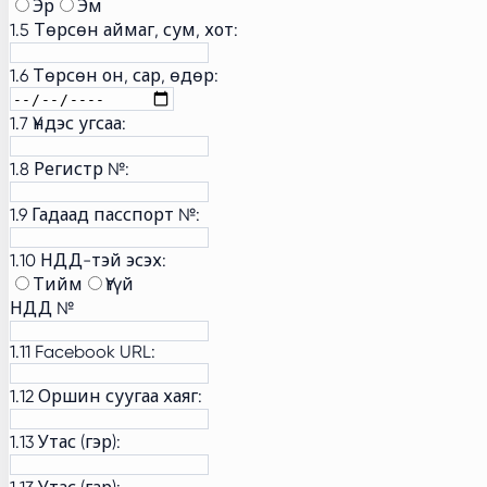
Эр
Эм
1.5 Төрсөн аймаг, сум, хот:
1.6 Төрсөн он, сар, өдөр:
1.7 Үндэс угсаа:
1.8 Регистр №:
1.9 Гадаад пасспорт №:
1.10 НДД-тэй эсэх:
Тийм
Үгүй
НДД №
1.11 Facebook URL:
1.12 Оршин суугаа хаяг:
1.13 Утас (гэр):