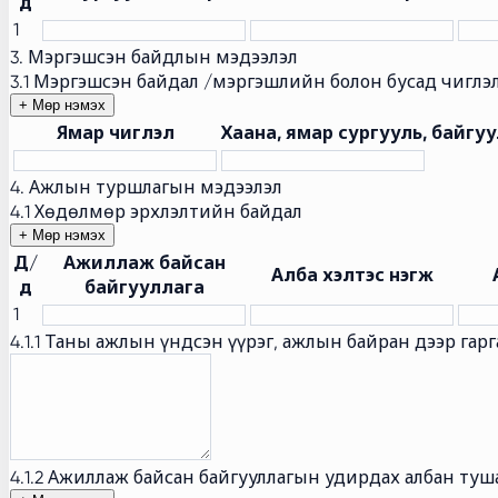
д
1
3. Мэргэшсэн байдлын мэдээлэл
3.1 Мэргэшсэн байдал /мэргэшлийн болон бусад чиглэл
+ Мөр нэмэх
Ямар чиглэл
Хаана, ямар сургууль, байгу
4. Ажлын туршлагын мэдээлэл
4.1 Хөдөлмөр эрхлэлтийн байдал
+ Мөр нэмэх
Д/
Ажиллаж байсан
Алба хэлтэс нэгж
д
байгууллага
1
4.1.1 Таны ажлын үндсэн үүрэг, ажлын байран дээр гар
4.1.2 Ажиллаж байсан байгууллагын удирдах албан туш