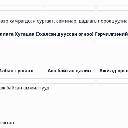
ээр хамрагдсан сургалт, семинар, дадлагыг оролцуулна
уллага
Хугацаа (Эхэлсэн дууссан огноо)
Гэрчилгээний
Албан тушаал
Авч байсан цалин
Ажилд орсо
гаж байсан амжилтууд:
аалтан