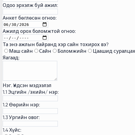
Одоо эрхэлж буй ажил:
Анкет бөглөсөн огноо:
Ажилд орох боломжтой огноо:
Та энэ ажлын байранд хэр сайн тохирох вэ?
Маш сайн
Сайн
Боломжийн
Цаашид суралцах
Яагаад:
Нэг. Үндсэн мэдээлэл
1.1 Эцгийн /эхийн/ нэр:
1.2 Өөрийн нэр:
1.3 Ургийн овог:
1.4 Хүйс: