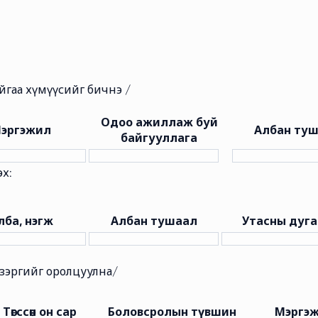
айгаа хүмүүсийг бичнэ /
Одоо ажиллаж буй
эргэжил
Албан ту
байгууллага
эх:
лба, нэгж
Албан тушаал
Утасны дуга
р зэргийг оролцуулна/
Төгссөн он сар
Боловсролын түвшин
Мэргэ