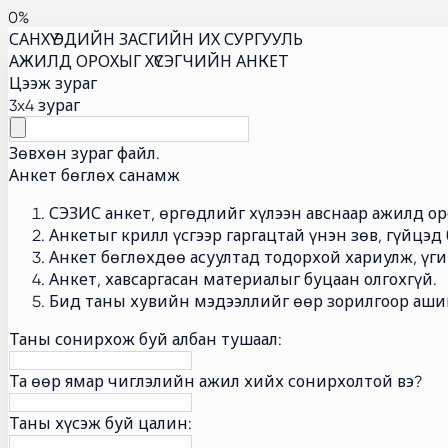
0
%
САНХҮҮ ЭДИЙН ЗАСГИЙН ИХ СУРГУУЛЬ
АЖИЛД ОРОХЫГ ХҮСЭГЧИЙН АНКЕТ
Цээж зураг
3x4 зураг
Зөвхөн зураг файл.
Анкет бөглөх санамж
СЭЗИС анкет, өргөдлийг хүлээн авснаар ажилд ор
Анкетыг крилл үсгээр гаргацтай үнэн зөв, гүйцэд 
Анкет бөглөхдөө асуултад тодорхой хариулж, үги
Анкет, хавсаргасан материалыг буцаан олгохгүй.
Бид таны хувийн мэдээллийг өөр зорилгоор ашиг
Таны сонирхож буй албан тушаал:
Та өөр ямар чиглэлийн ажил хийх сонирхолтой вэ?
Таны хүсэж буй цалин: