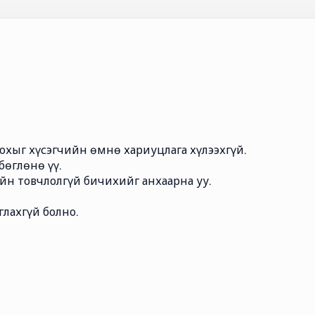
охыг хүсэгчийн өмнө хариуцлага хүлээхгүй.
бөглөнө үү.
йн товчлолгүй бичихийг анхаарна уу.
лахгүй болно.