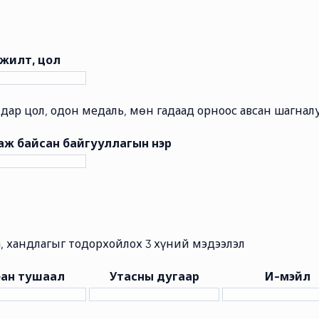
жилт, цол
лдар цол, одон медаль, мөн гадаад орноос авсан шагнал
ж байсан байгууллагын нэр
а, хандлагыг тодорхойлох 3 хүний мэдээлэл
ан тушаал
Утасны дугаар
И-мэйл